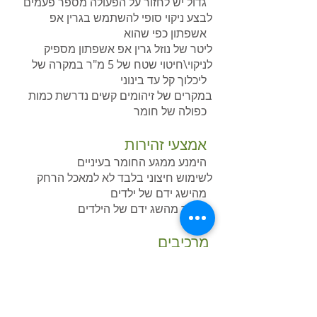
גדול יש לחזור על הפעולה מספר פעמים
לבצע ניקוי סופי להשתמש בגרין אפ
אשפתון כפי שהוא
ליטר של נוזל גרין אפ אשפתון מספיק
לניקוי\חיטוי שטח של 5 מ"ר במקרה של
ליכלוך קל עד בינוני
במקרים של זיהומים קשים נדרשת כמות
כפולה של חומר
אמצעי זהירות
הימנע ממגע החומר בעיניים
לשימוש חיצוני בלבד לא למאכל הרחק
מהישג ידם של ילדים
שמור מהשג ידם של הילדים
מרכיבים
חומר ניקוי על בסיס מים המורכב מרכזי
צמחים וסליקטים שונים היוצרים תערובת
של חומרים
פעילי שטח המאכלים שמן/שומן בתוך