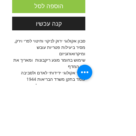
הוספה לסל
קנה עכשיו
סבון אקולוגי ירוק לניקוי וחיטוי לפרי וירק,
מסיר ביעילות פטריות עובש
ומיקרואורגניזם
שימוש בחומר מונע ריקבונות ומאריך את
חיי המדף
מוצר אקולוגי ידידותי לאדם ולסביבה
עומד בתקן משרד הבריאות 1944
אישור מכון התקנים הישראלי
הוראות שימוש
יש לסובב את הנצרה ולבחור מצב התזה,
רכיבים
לרסס על כל הפרי והירק, להמתין עד 3