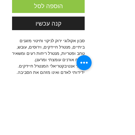
הוספה לסל
קנה עכשיו
סבון אקולוגי ירוק לניקוי וחיטוי מזגנים
ביתיים, מנטרל חיידקים, וירוסים, עובש,
טחב ופטריות, מנטרל ריחות רעים ומשאיר
ניחוח אורנים עומצתי ומרענן.
מוצר אנטיבקטריאלי המנטרל חיידקים.
ידידותי לאדם ואינו מזהם את הסביבה.
עומד בתקן משרד הבריאות 1944
אישור מכון התקנים הישראלי
הוראות השימוש
יש לנתק את המזגן מהחשבל, לסובב את
רכיבים
הנצרה ולבחור מצב התזה, להתיז על
המשטח המיועד, להמתין עד 5 דקות
עשוי מחומרים פעילי שטח ממקור צמחי
לשפשף ולנגב בעזרת מטלית/מברשת